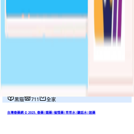
法國奴隸液 聽話乖乖水
聽話水 乖乖水
IMAGINARY 幻情失身水
L
男性補腎壯陽
一炮到天亮
美国BEMONK小蓝片
2H2D持久液經典版
黑猫
711
全家
台灣春藥網 © 2025. 春藥|媚藥|催情藥|乖乖水|聽話水|迷藥