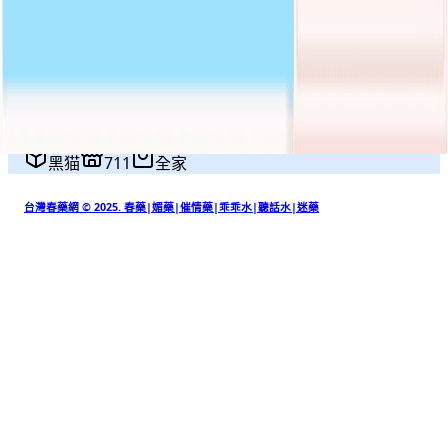
男性補腎壯陽
一炮到天亮
美国BEMONK小蓝片
2H2D持久液經典版
黑猫
711
全家
台灣春藥網 © 2025. 春藥|媚藥|催情藥|乖乖水|聽話水|迷藥