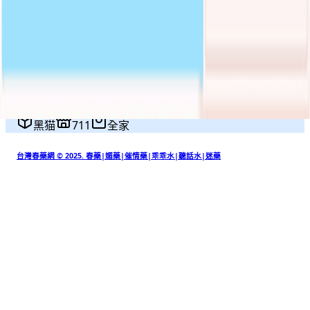
男性補腎壯陽
一炮到天亮
美国BEMONK小蓝片
2H2D持久液經典版
黑猫
711
全家
台灣春藥網 © 2025. 春藥|媚藥|催情藥|乖乖水|聽話水|迷藥