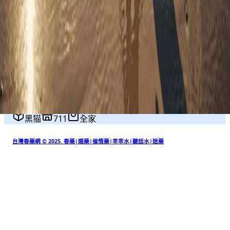
L
男性補腎壯陽
一炮到天亮
美国BEMONK小蓝片
2H2D持久液經典版
黑猫
711
全家
台灣春藥網 © 2025. 春藥|媚藥|催情藥|乖乖水|聽話水|迷藥