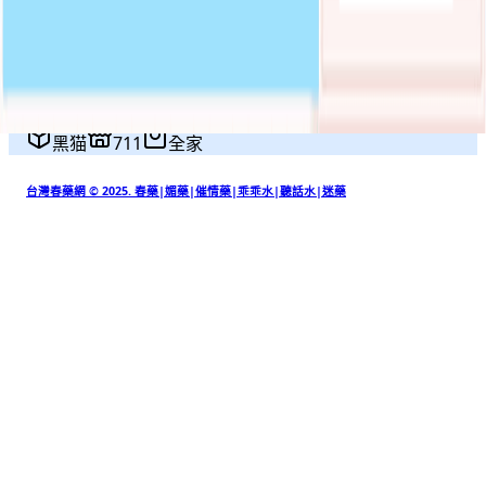
一炮到天亮
美国BEMONK小蓝片
2H2D持久液經典版
黑猫
711
全家
台灣春藥網 © 2025. 春藥|媚藥|催情藥|乖乖水|聽話水|迷藥