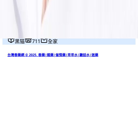
一炮到天亮
美国BEMONK小蓝片
2H2D持久液經典版
黑猫
711
全家
台灣春藥網 © 2025. 春藥|媚藥|催情藥|乖乖水|聽話水|迷藥