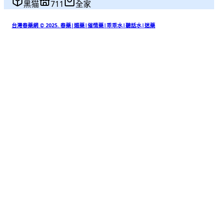
黑猫
711
全家
台灣春藥網 © 2025. 春藥|媚藥|催情藥|乖乖水|聽話水|迷藥