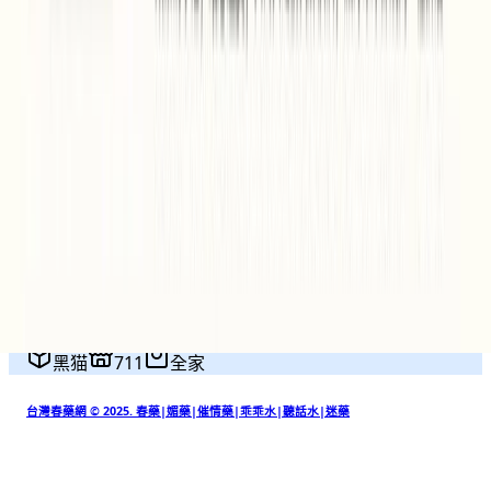
法國奴隸液 聽話乖乖水
聽話水 乖乖水
IMAGINARY 幻情失身水
L
男性補腎壯陽
一炮到天亮
美国BEMONK小蓝片
2H2D持久液經典版
黑猫
711
全家
台灣春藥網 © 2025. 春藥|媚藥|催情藥|乖乖水|聽話水|迷藥