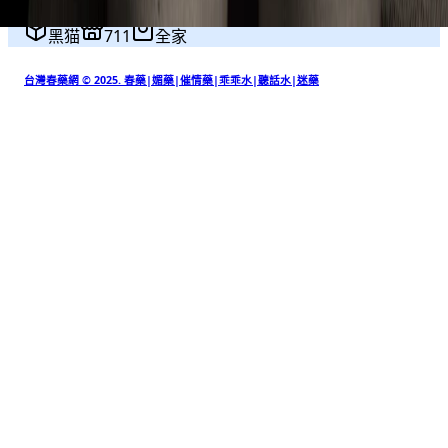
黑猫
711
全家
台灣春藥網 © 2025. 春藥|媚藥|催情藥|乖乖水|聽話水|迷藥