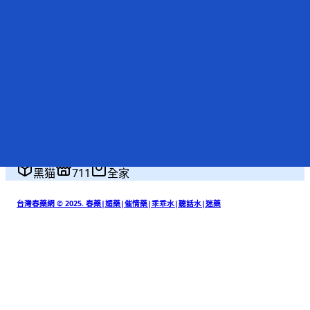
IMAGINARY 幻情失身水
L
男性補腎壯陽
一炮到天亮
美国BEMONK小蓝片
2H2D持久液經典版
黑猫
711
全家
台灣春藥網 © 2025. 春藥|媚藥|催情藥|乖乖水|聽話水|迷藥