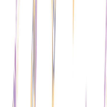
+
00|延時助勃|治療陽痿早洩|美國皇冠